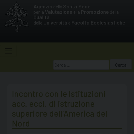
Skip
Agenzia
Santa Sede
della
to
Valutazione
Promozione
per la
e la
della
Qualità
content
Università
Facoltà Ecclesiastiche
delle
e
Ricerca
per:
Incontro con le Istituzioni
acc. eccl. di istruzione
superiore dell’America del
Nord