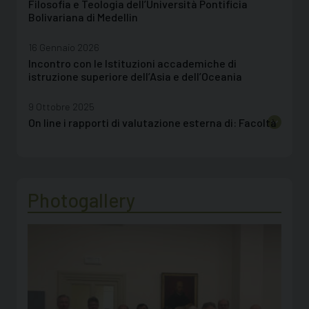
Filosofia e Teologia dell’Università Pontificia
Bolivariana di Medellin
16 Gennaio 2026
Incontro con le Istituzioni accademiche di
istruzione superiore dell’Asia e dell’Oceania
9 Ottobre 2025
On line i rapporti di valutazione esterna di: Facoltà
di Teologia, Università Cattolica di Vienna; Facoltà
di Teologia, Pontificia Università Cattolica di
Valparaiso; Istituto di Filosofia, Università
Ignatianum
Photogallery
22 Maggio 2025
AVEPRO ha realizzato la prima valutazione in una
Facoltà dell’America Latina
9 Aprile 2025
On line l’Evaluation report del PISAI