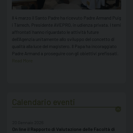
Il 4 marzo il Santo Padre ha ricevuto Padre Armand Puig
i Tàrrech, Presidente AVEPRO, in udienza privata. I temi
affrontati hanno riguardato le attività future
dell’Agenzia unitamente allo sviluppo del concetto di
qualità alla luce del magistero. Il Papa ha incoraggiato
Padre Armand a proseguire con gli obiettivi prefissati.
Read More
28 Luglio 2026
Calendario eventi
Incontro con le Istituzioni acc. eccl. di istruzione
superiore dell’America del Nord
20 Gennaio 2026
On line il Rapporto di Valutazione delle Facoltà di