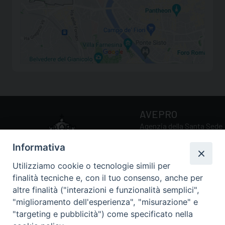
AVEPRO
Agenzia della Santa Sede
per la Valutazione e la
Informativa
Promozione della Qualità
delle Università e Facoltà
Utilizziamo cookie o tecnologie simili per
Ecclesiastiche
finalità tecniche e, con il tuo consenso, anche per
altre finalità ("interazioni e funzionalità semplici",
"miglioramento dell'esperienza", "misurazione" e
Via della Conciliazione, 5
"targeting e pubblicità") come specificato nella
00193 Roma (RM)