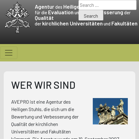
Skip
Search
Agentur
Heiligen Stuhls
des
to
for:
Evaluation
Verbesserung
für die
und die
der
Qualität
content
kirchlichen Universitäten
Fakultäten
der
und
WER WIR SIND
AVEPRO ist eine Agentur des
Heiligen Stuhls, die sich um die
Bewertung und Verbesserung der
Qualität der kirchlichen
Universitäten und Fakultäten
kümmert. Die Agentur wurde am 19. September 2007