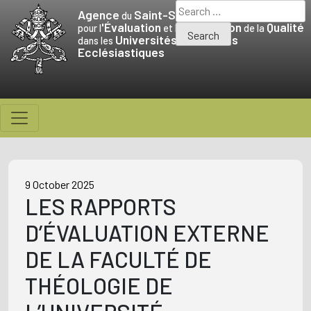
Skip
Search
Agence
Saint-Siège
du
to
for:
'Évaluation
Promotion
Qualité
pour l
et la
de la
Universités
Facultés
content
dans les
et
Ecclésiastiques
9 October 2025
LES RAPPORTS
D’ÉVALUATION EXTERNE
DE LA FACULTÉ DE
THÉOLOGIE DE