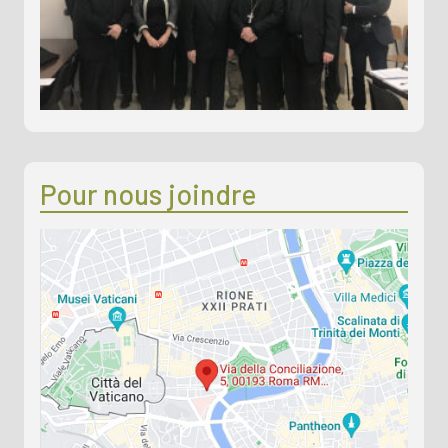
Réunion avec des institutions académiques
d’enseignement supérieur d’Afrique
19 December 2024
Rapport d’évaluation en ligne de l’UKSW, Varsovie
19 December 2024
Mise en ligne du rapport d’évaluation du HfKM,
Regensburg
Pour nous joindre
27 November 2024
Réunion avec des institutions académiques latino-
américaines
5 November 2024
Traduction espagnole et française des lignes
directrices en ligne
10 July 2024
En ligne le Rapport d’évaluation de la Faculté
théologique pontificale Teresianum