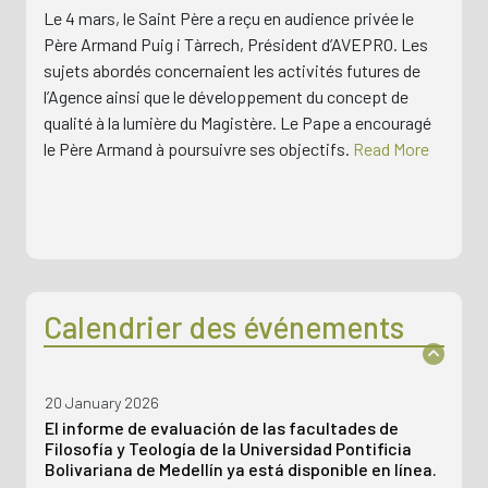
Le 4 mars, le Saint Père a reçu en audience privée le
Père Armand Puig i Tàrrech, Président d’AVEPRO. Les
sujets abordés concernaient les activités futures de
l’Agence ainsi que le développement du concept de
qualité à la lumière du Magistère. Le Pape a encouragé
le Père Armand à poursuivre ses objectifs.
Read More
28 July 2026
Calendrier des événements
Rencontre avec les établissements d’enseign. sup.
ecclés. d’Amérique du Nord
20 January 2026
El informe de evaluación de las facultades de
Filosofía y Teología de la Universidad Pontificia
Bolivariana de Medellín ya está disponible en línea.