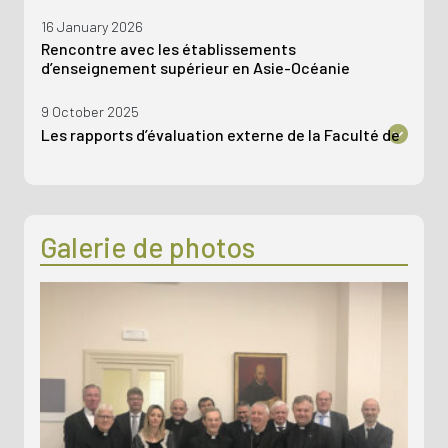
16 January 2026
Rencontre avec les établissements
d’enseignement supérieur en Asie-Océanie
9 October 2025
Les rapports d’évaluation externe de la Faculté de
théologie de l’Université catholique de Vienne, de
la Faculté de théologie de l’Université pontificale
catholique de Valparaiso et de l’Institut de
philosophie de l’Université Ignatianum sont
désormais disponibles en ligne.
Galerie de photos
22 May 2025
AVEPRO a réalisé la première évaluation dans une
faculté latino-américaine
9 April 2025
En ligne le rapport d’évaluation du PISAI
29 January 2025