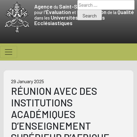
Skip
Search
Agence
Saint-Siège
du
to
for:
'Évaluation
Promotion
Qualité
pour l
et la
de la
Universités
Facultés
content
dans les
et
Ecclésiastiques
29 January 2025
RÉUNION AVEC DES
INSTITUTIONS
ACADÉMIQUES
D’ENSEIGNEMENT