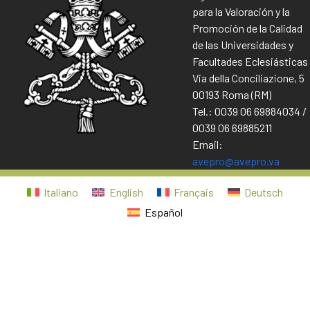
para la Valoración y la
Promoción de la Calidad
de las Universidades y
Facultades Eclesiásticas
Via della Conciliazione, 5
00193 Roma (RM)
Tel.: 0039 06 69884034 /
0039 06 69885211
Email:
avepro@avepro.va
Italiano
English
Français
Deutsch
Español