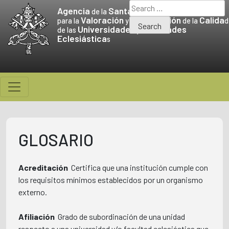
Skip
Search
Agencia
Santa Sede
de la
to
for:
Valoración
Promoción
Calida
para la
y la
de la
d
Universidades
Facultades
content
de las
y
Eclesiástica
s
GLOSARIO
Acreditación
 Certifica que una institución cumple con
los requisitos mínimos establecidos por un organismo
externo.
Afiliación
 Grado de subordinación de una unidad
respecto a una universidad y/o facultad eclesiástica que