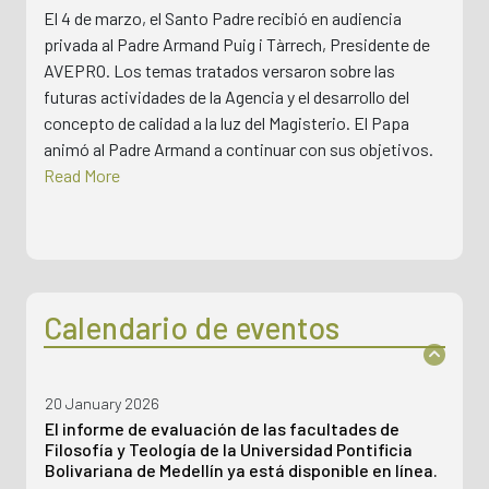
El 4 de marzo, el Santo Padre recibió en audiencia
privada al Padre Armand Puig i Tàrrech, Presidente de
AVEPRO. Los temas tratados versaron sobre las
futuras actividades de la Agencia y el desarrollo del
concepto de calidad a la luz del Magisterio. El Papa
animó al Padre Armand a continuar con sus objetivos.
Read More
28 July 2026
Calendario de eventos
Encuentro con las inst. académicas eclesiásticas
de ed. sup. de América del N.
20 January 2026
El informe de evaluación de las facultades de
Filosofía y Teología de la Universidad Pontificia
Bolivariana de Medellín ya está disponible en línea.