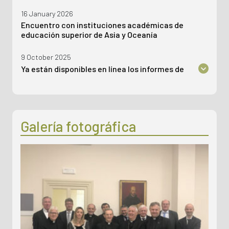
16 January 2026
Encuentro con instituciones académicas de
educación superior de Asia y Oceanía
9 October 2025
Ya están disponibles en línea los informes de
evaluación externa de: Facultad de Teología,
Universidad Católica de Viena; Facultad de
Teología, Pontificia Universidad Católica de
Valparaíso; Instituto de Filosofía, Universidad
Ignatianum.
Galería fotográfica
22 May 2025
AVEPRO ha realizado la primera evaluación en una
Facultad Latinoamericana
9 April 2025
En línea el Informe de evaluación del PISAI
29 January 2025