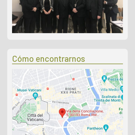
Reunión con instituciones académicas de
enseñanza superior de África
19 December 2024
Informe de evaluación en línea de UKSW, Varsovia
19 December 2024
En línea el informe de evaluación de HfKM,
Regensburg
Cómo encontrarnos
27 November 2024
Reunión con instituciones académicas
latinoamericanas de enseñanza superior
5 November 2024
Traducción al español y francés de las directrices
en línea
10 July 2024
En línea el informe de evaluación de la Pontificia
Facultad Teológica Teresianum