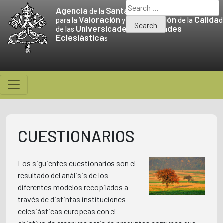
Skip
Search
Agencia
Santa Sede
de la
to
for:
Valoración
Promoción
Calida
para la
y la
de la
d
Universidades
Facultades
content
de las
y
Eclesiástica
s
CUESTIONARIOS
Los siguientes cuestionarios son el
resultado del análisis de los
diferentes modelos recopilados a
través de distintas instituciones
eclesiásticas europeas con el
objetivo de crear una serie de preguntas comunes que