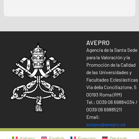
AVEPRO
Agencia de la Santa Sede
para la Valoración y la
Promoción de la Calidad
de las Universidades y
Facultades Eclesiásticas
Via della Conciliazione, 5
00193 Roma (RM)
Tel.: 0039 06 69884034 /
0039 06 69885211
Email:
avepro@avepro.va
Italiano
English
Français
Deutsch