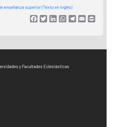
 de enseñanza superior (Texto en inglés)
Facebook
Twitter
LinkedIn
WhatsApp
Telegram
Email
Print
iversidades y Facultades Eclesiásticas