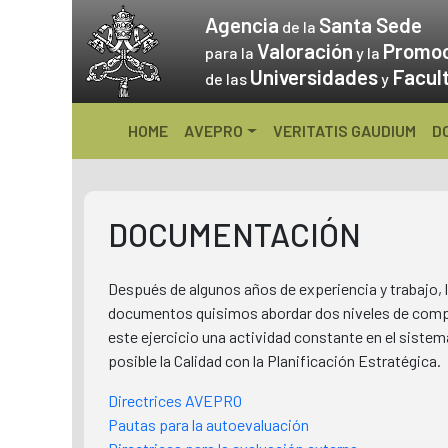
Skip
Agencia
Santa Sede
de la
to
Valoración
Promo
para la
y la
content
Universidades
Facul
de las
y
HOME
AVEPRO
VERITATIS GAUDIUM
D
DOCUMENTACIÓN
Después de algunos años de experiencia y trabajo, l
documentos quisimos abordar dos niveles de compleji
este ejercicio una actividad constante en el sistem
posible la Calidad con la Planificación Estratégica.
Directrices AVEPRO
Pautas para la autoevaluación