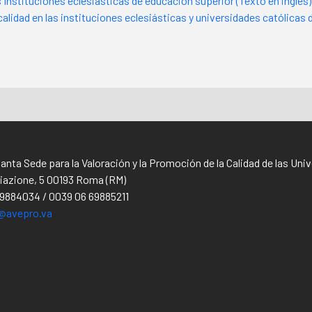
s Instituciones eclesiásticas de educación superior (Texto en inglés)
calidad en las instituciones eclesiásticas y universidades católicas
Santa Sede para la Valoración y la Promoción de la Calidad de las Un
iliazione, 5 00193 Roma (RM)
69884034 / 0039 06 69885211
@avepro.va