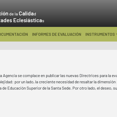
ción
Calida
de la
d
tades Eclesiástica
s
OCUMENTACIÓN
INFORMES DE EVALUACIÓN
INSTRUMENTOS
a Agencia se complace en publicar las nuevas Directrices para la eva
dad: por un lado, la creciente necesidad de resaltar la dimensión p
a de Educación Superior de la Santa Sede. Por otro lado, el deseo, 