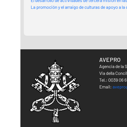
El desarrollo de actividades de tercera misión en la
La promoción y el arraigo de culturas de apoyo a la 
AVEPRO
Agencia de la 
Via della Conc
Tel.: 0039 06 
Email:
avepro