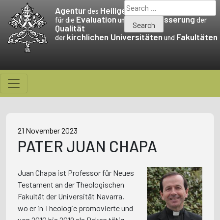
Skip
Search
Agentur
Heiligen Stuhls
des
to
for:
Evaluation
Verbesserung
für die
und die
der
Qualität
content
kirchlichen Universitäten
Fakultäten
der
und
21 November 2023
PATER JUAN CHAPA
Juan Chapa ist Professor für Neues
Testament an der Theologischen
Fakultät der Universität Navarra,
wo er in Theologie promovierte und
von 2010 bis 2019 als Dekan tätig