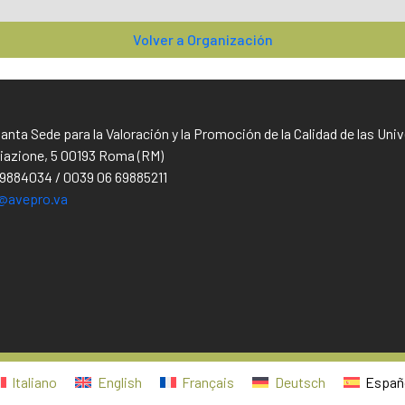
Volver a Organización
Santa Sede para la Valoración y la Promoción de la Calidad de las Un
iliazione, 5 00193 Roma (RM)
69884034 / 0039 06 69885211
@avepro.va
Italiano
English
Français
Deutsch
Españ