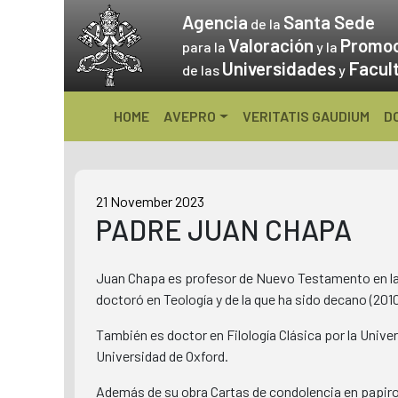
Skip
Agencia
Santa Sede
de la
to
Valoración
Promo
para la
y la
content
Universidades
Facul
de las
y
HOME
AVEPRO
VERITATIS GAUDIUM
D
21 November 2023
PADRE JUAN CHAPA
Juan Chapa es profesor de Nuevo Testamento en la 
doctoró en Teología y de la que ha sido decano (201
También es doctor en Filología Clásica por la Univers
Universidad de Oxford.
Además de su obra Cartas de condolencia en papiros 