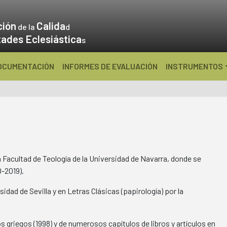
ción
Calida
de la
d
tades Eclesiástica
s
OCUMENTACIÓN
INFORMES DE EVALUACIÓN
INSTRUMENTOS
Facultad de Teología de la Universidad de Navarra, donde se
0-2019).
idad de Sevilla y en Letras Clásicas (papirología) por la
griegos (1998) y de numerosos capítulos de libros y artículos en