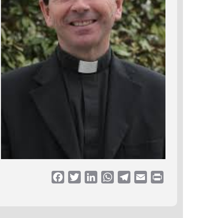
Facebook
Twitter
LinkedIn
WhatsApp
Telegram
Email
Print