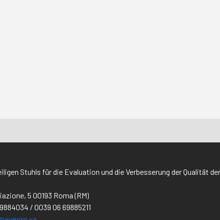
iligen Stuhls für die Evaluation und die Verbesserung der Qualität de
iliazione, 5 00193 Roma (RM)
69884034 / 0039 06 69885211
@avepro.va