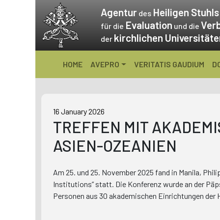
Skip
Agentur
Heiligen Stuhls
des
to
Evaluation
Ver
für die
und die
content
kirchlichen Universität
der
HOME
AVEPRO
VERITATIS GAUDIUM
D
16 January 2026
TREFFEN MIT AKADEMI
ASIEN-OZEANIEN
Am 25. und 25. November 2025 fand in Manila, Phili
Institutions” statt. Die Konferenz wurde an der P
Personen aus 30 akademischen Einrichtungen der 