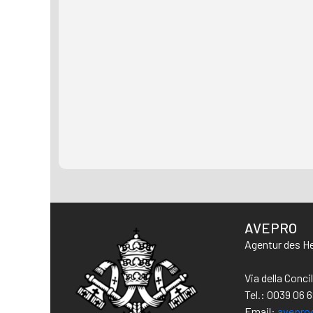
AVEPRO
Agentur des He
Via della Conc
Tel.: 0039 06 
Email:
avepro