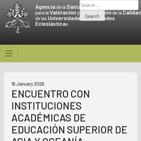
Skip
Search
Agencia
Santa Sede
de la
to
for:
Valoración
Promoción
Calida
para la
y la
de la
d
Universidades
Facultades
content
de las
y
Eclesiástica
s
16 January 2026
ENCUENTRO CON
INSTITUCIONES
ACADÉMICAS DE
EDUCACIÓN SUPERIOR DE