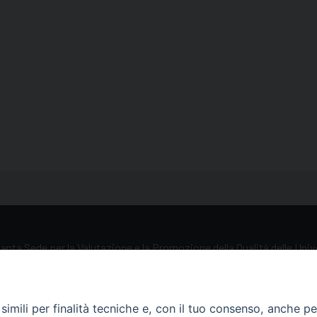
anta Sede per la Valutazione e la Promozione della Qualità delle Uni
iliazione, 5 00193 Roma (RM)
imili per finalità tecniche e, con il tuo consenso, anche per 
69884034 / 0039 06 69885211