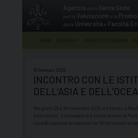
Skip
Agenzia
Santa Sede
della
to
Valutazione
Promo
per la
e la
content
Università
Facoltà Ec
delle
e
HOME
AVEPRO
VERITATIS GAUDIUM
D
16 Gennaio 2026
INCONTRO CON LE ISTI
DELL’ASIA E DELL’OCE
Nei giorni 25 e 26 novembre 2025 si è tenuto a Manil
Institutions”. Il convegno si è svolto presso la Pon
circa 80 persone provenienti da 30 Istituzioni acca