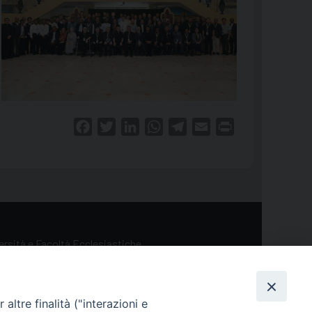
Facebook
Twitter
LinkedIn
WhatsApp
Telegram
Email
Print
versità e Facoltà Ecclesiastiche
altre finalità ("interazioni e