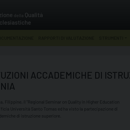
zione
Qualità
della
clesiastiche
OCUMENTAZIONE
RAPPORTI DI VALUTAZIONE
STRUMENTI
TUZIONI ACCADEMICHE DI ISTR
ANIA
a, Filippine, il “Regional Seminar on Quality in Higher Education
tificia Università Santo Tomas ed ha visto la partecipazione di
demiche di istruzione superiore.