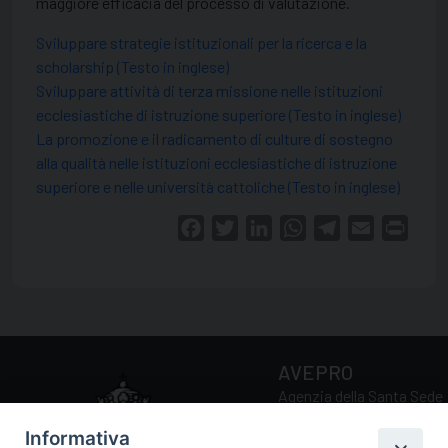
maggiore efficacia del processo di valutazione.
Sviluppare strategie istituzionali per la ricerca e la
scholarship (Testo in inglese)
Sviluppare attività di terza missione nelle istituzioni
ecclesiastiche di istruzione superiore (Testo in inglese)
La promozione e il radicamento di culture di sostegno
alla qualità nelle istituzioni ecclesiastiche di istruzione
superiore e nelle università cattoliche (Testo in inglese)
Facebook
Twitter
LinkedIn
WhatsApp
Telegram
Email
Print
AVEPRO
Agenzia della Santa Sede
per la Valutazione e la
Informativa
Promozione della Qualità