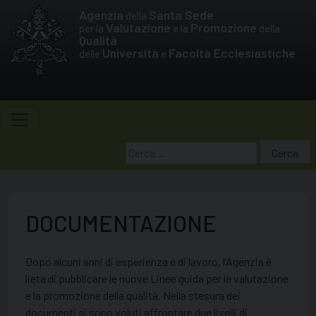
Skip
Agenzia
Santa Sede
della
to
Valutazione
Promozione
per la
e la
della
Qualità
content
Università
Facoltà Ecclesiastiche
delle
e
Ricerca
per:
DOCUMENTAZIONE
Dopo alcuni anni di esperienza e di lavoro, l’Agenzia è
lieta di pubblicare le nuove Linee guida per la valutazione
e la promozione della qualità. Nella stesura dei
documenti si sono voluti affrontare due livelli di