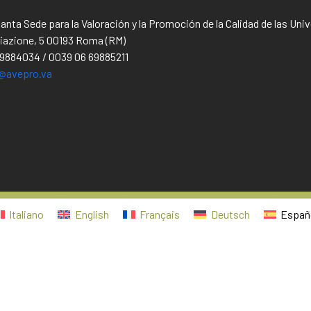
Santa Sede para la Valoración y la Promoción de la Calidad de las Un
iliazione, 5 00193 Roma (RM)
69884034 / 0039 06 69885211
@avepro.va
Italiano
English
Français
Deutsch
Españ