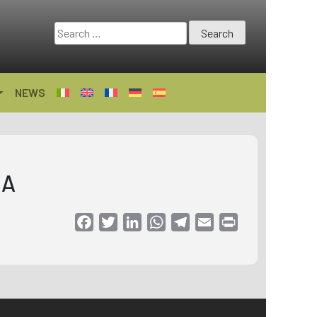
Search
for:
NEWS
IA
Facebook
Twitter
LinkedIn
WhatsApp
Telegram
Email
Print