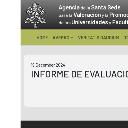
Skip
Agencia
Santa Sede
de la
to
Valoración
Promo
para la
y la
content
Universidades
Facul
de las
y
HOME
AVEPRO
VERITATIS GAUDIUM
D
19 December 2024
INFORME DE EVALUACIÓ