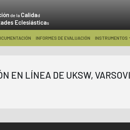
ción
Calida
de la
d
tades Eclesiástica
s
OCUMENTACIÓN
INFORMES DE EVALUACIÓN
INSTRUMENTOS
N EN LÍNEA DE UKSW, VARSOV