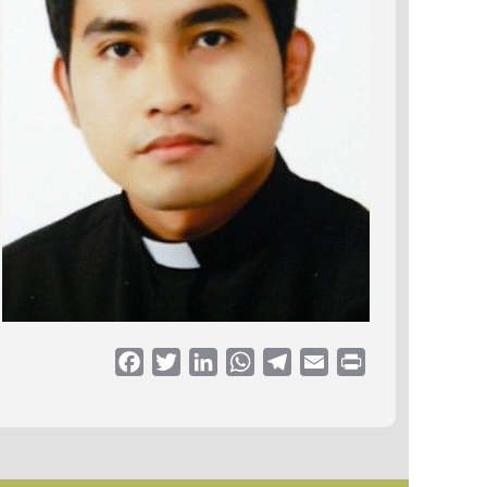
Facebook
Twitter
LinkedIn
WhatsApp
Telegram
Email
Print