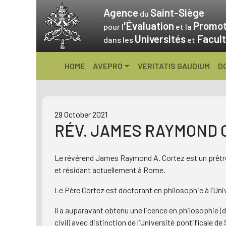
Skip
Agence
Saint-Siège
du
to
'Évaluation
Promot
pour l
et la
content
Universités
Facult
dans les
et
HOME
AVEPRO
VERITATIS GAUDIUM
D
29 October 2021
RÉV. JAMES RAYMOND 
Le révérend James Raymond A. Cortez est un prêtre p
et résidant actuellement à Rome.
Le Père Cortez est doctorant en philosophie à l’Un
Il a auparavant obtenu une licence en philosophie (
civil) avec distinction de l’Université pontificale d