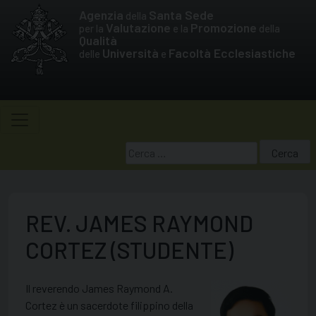
Skip
Agenzia
Santa Sede
della
to
Valutazione
Promozione
per la
e la
della
Qualità
content
Università
Facoltà Ecclesiastiche
delle
e
Ricerca
per:
REV. JAMES RAYMOND
CORTEZ (STUDENTE)
Il reverendo James Raymond A.
Cortez è un sacerdote filippino della