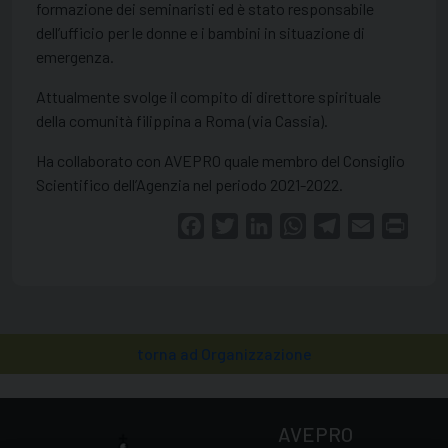
formazione dei seminaristi ed è stato responsabile
dell’ufficio per le donne e i bambini in situazione di
emergenza.
Attualmente svolge il compito di direttore spirituale
della comunità filippina a Roma (via Cassia).
Ha collaborato con AVEPRO quale membro del Consiglio
Scientifico dell’Agenzia nel periodo 2021-2022.
Facebook
Twitter
LinkedIn
WhatsApp
Telegram
Email
Print
torna ad Organizzazione
AVEPRO