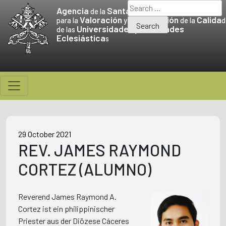
Skip
Search
Agencia
Santa Sede
de la
to
for:
Valoración
Promoción
Calida
para la
y la
de la
d
Universidades
Facultades
content
de las
y
Eclesiástica
s
29 October 2021
REV. JAMES RAYMOND
CORTEZ (ALUMNO)
Reverend James Raymond A.
Cortez ist ein philippinischer
Priester aus der Diözese Cáceres