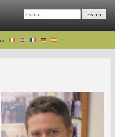
Search
for:
WS