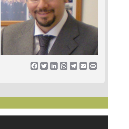
Facebook
Twitter
LinkedIn
WhatsApp
Telegram
Email
Print