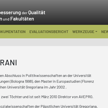
besserung
Qualität
der
en
Fakultäten
und
OKUMENTATION
EVALUATIONSBERICHT
WERKZEUGE
NE
GRANI
en Abschluss in Politikwissenschaften an der Universität
hungen (Bologna 1998), den Master in Europastudien (Florenz
chen Universität Gregoriana im Jahr 2002 .
hat zwei Töchter und ist seit März 2010 Direktor von AVEPRO.
 Sozialwissenschaften der Päpstlichen Universität Gregoriana.