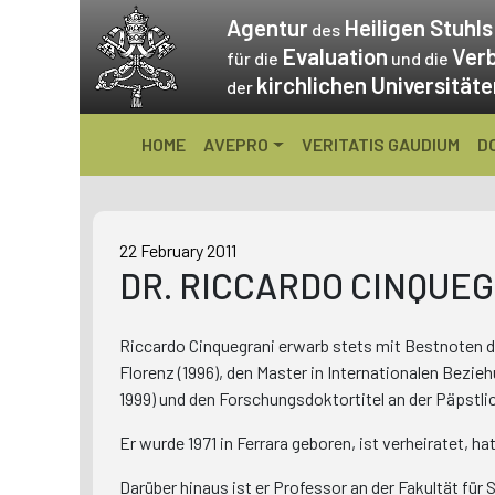
Skip
Agentur
Heiligen Stuhls
des
to
Evaluation
Ver
für die
und die
content
kirchlichen Universität
der
HOME
AVEPRO
VERITATIS GAUDIUM
D
22 February 2011
DR. RICCARDO CINQUE
Riccardo Cinquegrani erwarb stets mit Bestnoten d
Florenz (1996), den Master in Internationalen Bezie
1999) und den Forschungsdoktortitel an der Päpstli
Er wurde 1971 in Ferrara geboren, ist verheiratet, 
Darüber hinaus ist er Professor an der Fakultät für