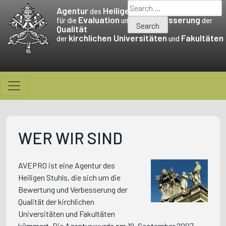
Skip
Search
Agentur
Heiligen Stuhls
des
to
for:
Evaluation
Verbesserung
für die
und die
der
Qualität
content
kirchlichen Universitäten
Fakultäten
der
und
WER WIR SIND
AVEPRO ist eine Agentur des
Heiligen Stuhls, die sich um die
Bewertung und Verbesserung der
Qualität der kirchlichen
Universitäten und Fakultäten
kümmert. Die Agentur wurde am 19. September 2007