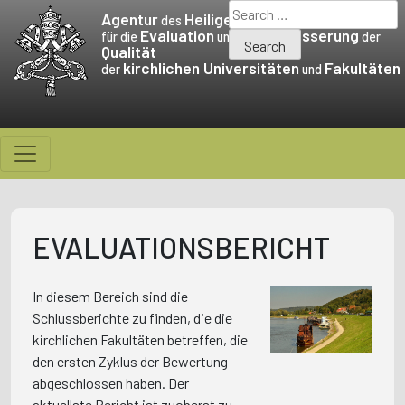
Skip
Search
Agentur
Heiligen Stuhls
des
to
for:
Evaluation
Verbesserung
für die
und die
der
Qualität
content
kirchlichen Universitäten
Fakultäten
der
und
EVALUATIONSBERICHT
In diesem Bereich sind die
Schlussberichte zu finden, die die
kirchlichen Fakultäten betreffen, die
den ersten Zyklus der Bewertung
abgeschlossen haben. Der
aktuellste Bericht ist zuoberst zu