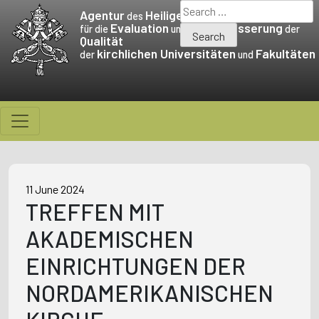
Skip
Search
Agentur
Heiligen Stuhls
des
to
for:
Evaluation
Verbesserung
für die
und die
der
Qualität
content
kirchlichen Universitäten
Fakultäten
der
und
11 June 2024
TREFFEN MIT
AKADEMISCHEN
EINRICHTUNGEN DER
NORDAMERIKANISCHEN