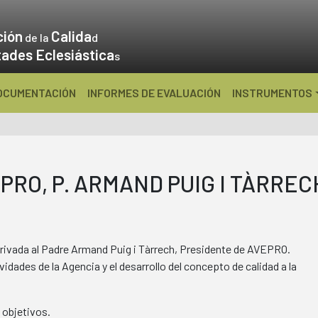
ción
Calida
de la
d
tades Eclesiástica
s
OCUMENTACIÓN
INFORMES DE EVALUACIÓN
INSTRUMENTOS
RO, P. ARMAND PUIG I TÀRREC
 privada al Padre Armand Puig i Tàrrech, Presidente de AVEPRO.
dades de la Agencia y el desarrollo del concepto de calidad a la
 objetivos.