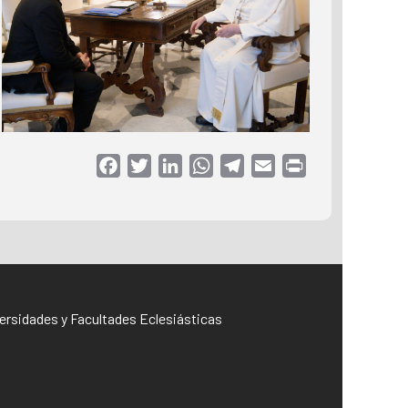
Facebook
Twitter
LinkedIn
WhatsApp
Telegram
Email
Print
iversidades y Facultades Eclesiásticas