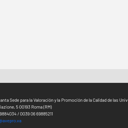
Santa Sede para la Valoración y la Promoción de la Calidad de las Un
iliazione, 5 00193 Roma (RM)
69884034 / 0039 06 69885211
@avepro.va