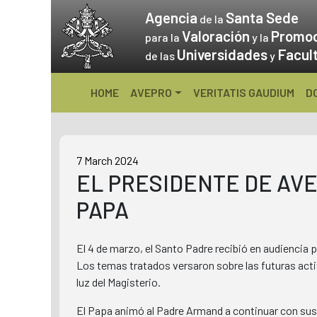
Skip
Agencia
Santa Sede
de la
to
Valoración
Promo
para la
y la
content
Universidades
Facul
de las
y
HOME
AVEPRO
VERITATIS GAUDIUM
D
7 March 2024
EL PRESIDENTE DE AVEP
PAPA
El 4 de marzo, el Santo Padre recibió en audiencia
Los temas tratados versaron sobre las futuras activi
luz del Magisterio.
El Papa animó al Padre Armand a continuar con sus