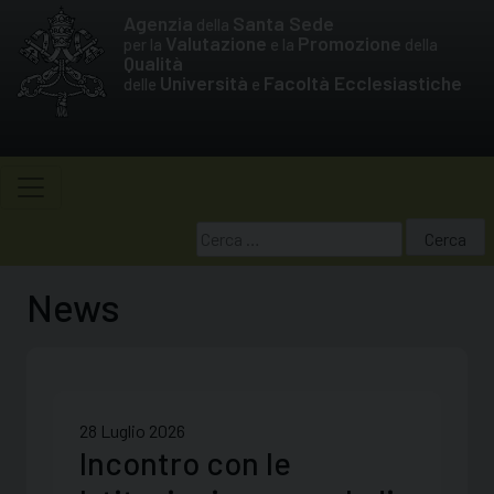
Skip
Agenzia
Santa Sede
della
to
Valutazione
Promozione
per la
e la
della
Qualità
content
Università
Facoltà Ecclesiastiche
delle
e
Ricerca
per:
News
28 Luglio 2026
Incontro con le