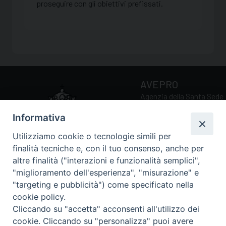
proseguire con gli obiettivi prefissati.
AVEPRO
Agenzia della Santa Sede
per la Valutazione e la
Informativa
Promozione della Qualità
delle Università e Facoltà
Utilizziamo cookie o tecnologie simili per
Ecclesiastiche
finalità tecniche e, con il tuo consenso, anche per
altre finalità ("interazioni e funzionalità semplici",
"miglioramento dell'esperienza", "misurazione" e
Via della Conciliazione, 5
"targeting e pubblicità") come specificato nella
00193 Roma (RM)
cookie policy.
Tel.: 0039 06 69884034 /
Cliccando su "accetta" acconsenti all'utilizzo dei
0039 06 69885211
cookie. Cliccando su "personalizza" puoi avere
Email:
avepro@avepro.va