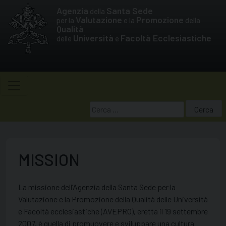
Skip
Agenzia
Santa Sede
della
to
Valutazione
Promozione
per la
e la
della
Qualità
content
Università
Facoltà Ecclesiastiche
delle
e
Ricerca
per:
MISSION
La missione dell’Agenzia della Santa Sede per la
Valutazione e la Promozione della Qualità delle Università
e Facoltà ecclesiastiche (AVEPRO), eretta il 19 settembre
2007, è quella di promuovere e sviluppare una cultura