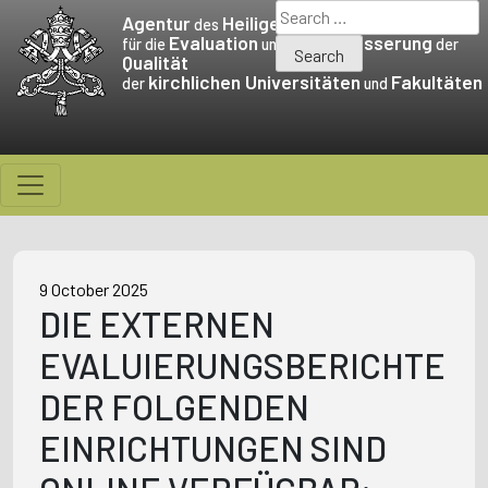
Skip
Search
Agentur
Heiligen Stuhls
des
to
for:
Evaluation
Verbesserung
für die
und die
der
Qualität
content
kirchlichen Universitäten
Fakultäten
der
und
9 October 2025
DIE EXTERNEN
EVALUIERUNGSBERICHTE
DER FOLGENDEN
EINRICHTUNGEN SIND