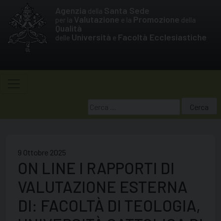
Skip
Agenzia
Santa Sede
della
to
Valutazione
Promozione
per la
e la
della
Qualità
content
Università
Facoltà Ecclesiastiche
delle
e
Ricerca
per:
9 Ottobre 2025
ON LINE I RAPPORTI DI
VALUTAZIONE ESTERNA
DI: FACOLTÀ DI TEOLOGIA,