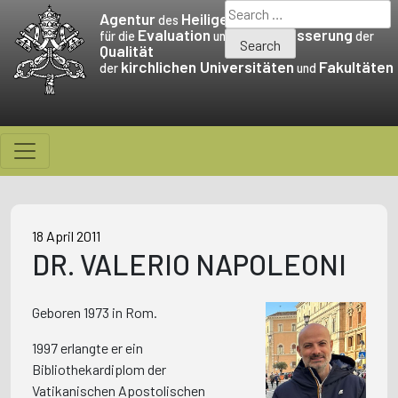
Skip
Search
Agentur
Heiligen Stuhls
des
to
for:
Evaluation
Verbesserung
für die
und die
der
Qualität
content
kirchlichen Universitäten
Fakultäten
der
und
18 April 2011
DR. VALERIO NAPOLEONI
Geboren 1973 in Rom.
1997 erlangte er ein
Bibliothekardiplom der
Vatikanischen Apostolischen