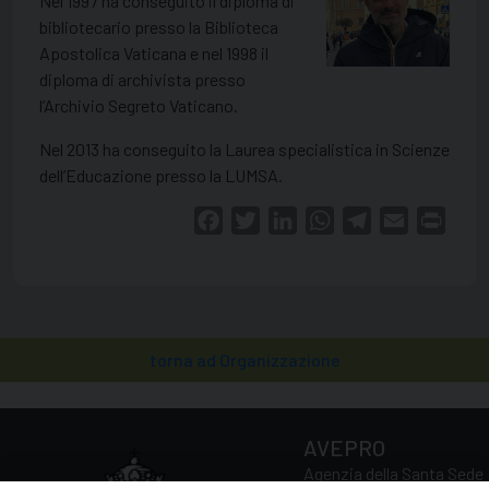
Nel 1997 ha conseguito il diploma di
bibliotecario presso la Biblioteca
Apostolica Vaticana e nel 1998 il
diploma di archivista presso
l’Archivio Segreto Vaticano.
Nel 2013 ha conseguito la Laurea specialistica in Scienze
dell’Educazione presso la LUMSA.
Facebook
Twitter
LinkedIn
WhatsApp
Telegram
Email
Print
torna ad Organizzazione
AVEPRO
Agenzia della Santa Sede