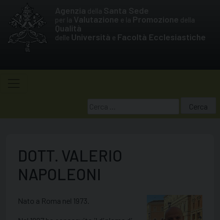
Skip
Agenzia
Santa Sede
della
to
Valutazione
Promozione
per la
e la
della
Qualità
content
Università
Facoltà Ecclesiastiche
delle
e
Ricerca
per:
DOTT. VALERIO
NAPOLEONI
Nato a Roma nel 1973.