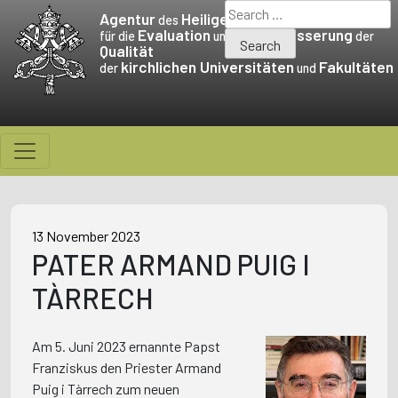
Skip
Search
Agentur
Heiligen Stuhls
des
to
for:
Evaluation
Verbesserung
für die
und die
der
Qualität
content
kirchlichen Universitäten
Fakultäten
der
und
13 November 2023
PATER ARMAND PUIG I
TÀRRECH
Am 5. Juni 2023 ernannte Papst
Franziskus den Priester Armand
Puig i Tàrrech zum neuen