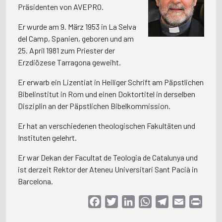
Präsidenten von AVEPRO.
Er wurde am 9. März 1953 in La Selva
del Camp, Spanien, geboren und am
25. April 1981 zum Priester der
Erzdiözese Tarragona geweiht.
Er erwarb ein Lizentiat in Heiliger Schrift am Päpstlichen
Bibelinstitut in Rom und einen Doktortitel in derselben
Disziplin an der Päpstlichen Bibelkommission.
Er hat an verschiedenen theologischen Fakultäten und
Instituten gelehrt.
Er war Dekan der Facultat de Teologia de Catalunya und
ist derzeit Rektor der Ateneu Universitari Sant Pacià in
Barcelona.
Facebook
Twitter
LinkedIn
WhatsApp
Telegram
Email
Print