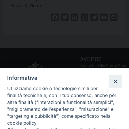
Piazza S. Pietro.
Facebook
Twitter
LinkedIn
WhatsApp
Telegram
Email
Print
AVEPRO
Agenzia della Santa Sede
per la Valutazione e la
Informativa
Promozione della Qualità
delle Università e Facoltà
Utilizziamo cookie o tecnologie simili per
Ecclesiastiche
finalità tecniche e, con il tuo consenso, anche per
altre finalità ("interazioni e funzionalità semplici",
"miglioramento dell'esperienza", "misurazione" e
Via della Conciliazione, 5
"targeting e pubblicità") come specificato nella
00193 Roma (RM)
cookie policy.
Tel.: 0039 06 69884034 /