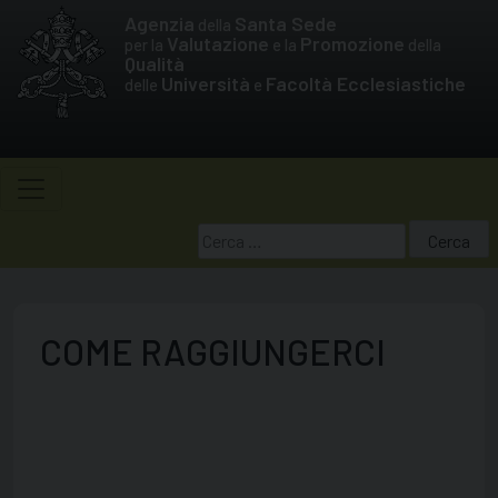
Skip
Agenzia
Santa Sede
della
to
Valutazione
Promozione
per la
e la
della
Qualità
content
Università
Facoltà Ecclesiastiche
delle
e
Ricerca
per:
COME RAGGIUNGERCI