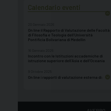
28 Luglio 2026
Calendario eventi
Incontro con le Istituzioni acc. eccl. di
istruzione superiore dell’America del Nord
20 Gennaio 2026
On line il Rapporto di Valutazione delle Facoltà
di Filosofia e Teologia dell’Università
Pontificia Bolivariana di Medellin
16 Gennaio 2026
Incontro con le Istituzioni accademiche di
istruzione superiore dell’Asia e dell’Oceania
9 Ottobre 2025
On line i rapporti di valutazione esterna di:
Facoltà di Teologia, Università Cattolica di
Vienna; Facoltà di Teologia, Pontificia
Università Cattolica di Valparaiso; Istituto di
Filosofia, Università Ignatianum
22 Maggio 2025
AVEPRO