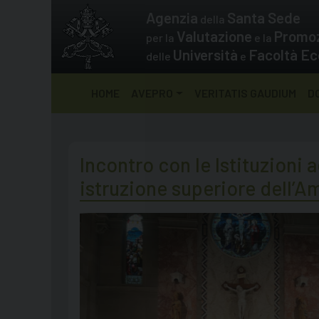
Skip
Agenzia
Santa Sede
della
to
Valutazione
Promo
per la
e la
content
Università
Facoltà Ec
delle
e
HOME
AVEPRO
VERITATIS GAUDIUM
D
Incontro con le Istituzioni a
istruzione superiore dell’A