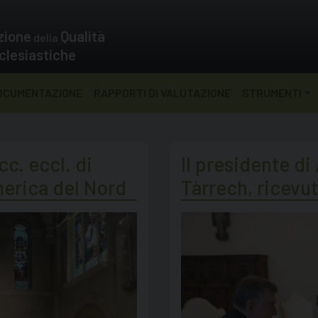
zione
Qualità
della
clesiastiche
OCUMENTAZIONE
RAPPORTI DI VALUTAZIONE
STRUMENTI
cc. eccl. di
Il presidente d
merica del Nord
Tàrrech, ricevu