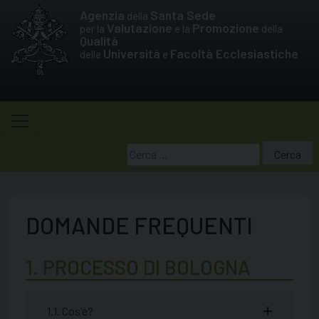
Skip
Agenzia
Santa Sede
della
to
Valutazione
Promozione
per la
e la
della
Qualità
content
Università
Facoltà Ecclesiastiche
delle
e
Ricerca
per:
DOMANDE FREQUENTI
1. PROCESSO DI BOLOGNA
1.1. Cos'è?