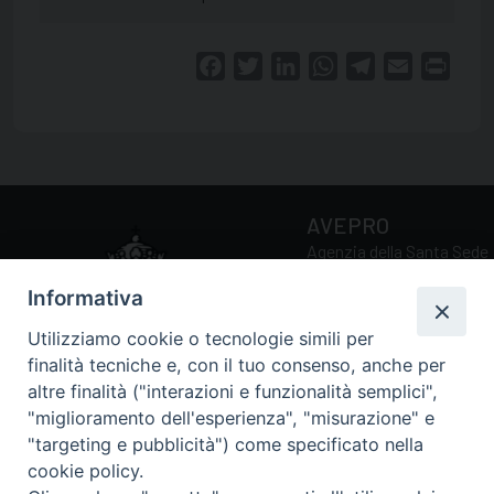
Facebook
Twitter
LinkedIn
WhatsApp
Telegram
Email
Print
AVEPRO
Agenzia della Santa Sede
per la Valutazione e la
Informativa
Promozione della Qualità
delle Università e Facoltà
Utilizziamo cookie o tecnologie simili per
Ecclesiastiche
finalità tecniche e, con il tuo consenso, anche per
altre finalità ("interazioni e funzionalità semplici",
"miglioramento dell'esperienza", "misurazione" e
Via della Conciliazione, 5
"targeting e pubblicità") come specificato nella
00193 Roma (RM)
cookie policy.
Tel.: 0039 06 69884034 /