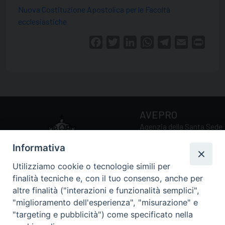
Nuova Costituzione Apostolica per le Facoltà
ecclesiastiche
Facebook
Twitter
LinkedIn
WhatsApp
Telegram
Email
Print
AVEPRO
Agenzia della Santa Sede
per la Valutazione e la
Informativa
Promozione della Qualità
delle Università e Facoltà
Utilizziamo cookie o tecnologie simili per
Ecclesiastiche
finalità tecniche e, con il tuo consenso, anche per
altre finalità ("interazioni e funzionalità semplici",
"miglioramento dell'esperienza", "misurazione" e
Via della Conciliazione, 5
"targeting e pubblicità") come specificato nella
00193 Roma (RM)