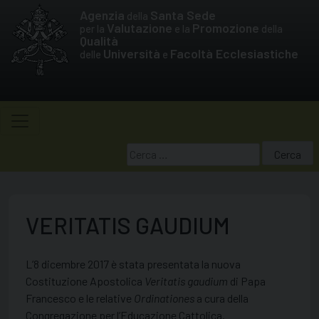
Skip
Agenzia
Santa Sede
della
to
Valutazione
Promozione
per la
e la
della
Qualità
content
Università
Facoltà Ecclesiastiche
delle
e
Ricerca
per:
VERITATIS GAUDIUM
L’8 dicembre 2017 è stata presentata la nuova
Costituzione Apostolica
Veritatis gaudium
di Papa
Francesco e le relative
Ordinationes
a cura della
Congregazione per l’Educazione Cattolica.