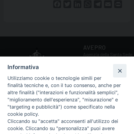
Facebook
Twitter
LinkedIn
WhatsApp
Telegram
Email
Print
AVEPRO
Agenzia della Santa Sede
per la Valutazione e la
Informativa
Promozione della Qualità
delle Università e Facoltà
Utilizziamo cookie o tecnologie simili per
Ecclesiastiche
finalità tecniche e, con il tuo consenso, anche per
altre finalità ("interazioni e funzionalità semplici",
"miglioramento dell'esperienza", "misurazione" e
Via della Conciliazione, 5
"targeting e pubblicità") come specificato nella
00193 Roma (RM)
cookie policy.
Tel.: 0039 06 69884034 /
Cliccando su "accetta" acconsenti all'utilizzo dei
0039 06 69885211
cookie. Cliccando su "personalizza" puoi avere
Email:
avepro@avepro.va