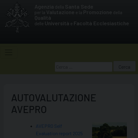
Skip
Agenzia
Santa Sede
della
to
Valutazione
Promozione
per la
e la
della
Qualità
content
Università
Facoltà Ecclesiastiche
delle
e
Ricerca
per:
AUTOVALUTAZIONE
AVEPRO
AVEPRO Self
Evaluation report 2025