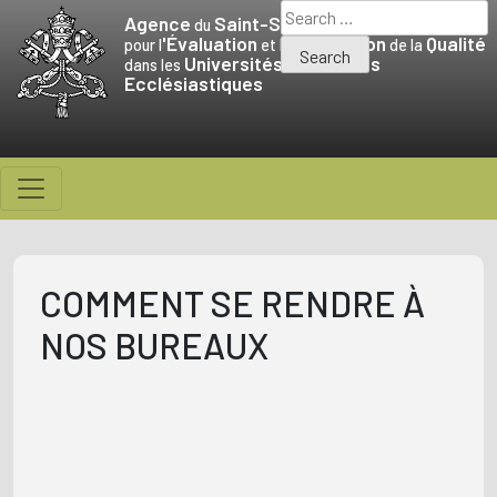
Skip
Search
Agence
Saint-Siège
du
to
for:
'Évaluation
Promotion
Qualité
pour l
et la
de la
Universités
Facultés
content
dans les
et
Ecclésiastiques
COMMENT SE RENDRE À
NOS BUREAUX