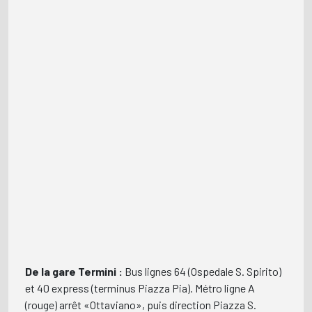
De la gare Termini :
Bus lignes 64 (Ospedale S. Spirito)
et 40 express (terminus Piazza Pia). Métro ligne A
(rouge) arrêt «Ottaviano», puis direction Piazza S.