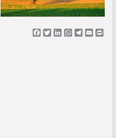
Facebook
Twitter
LinkedIn
WhatsApp
Telegram
Email
Print