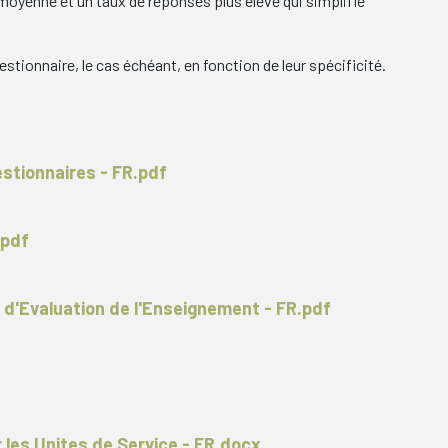
 moyenne et un taux de réponses plus élevé qui simplifie
stionnaire, le cas échéant, en fonction de leur spécificité.
stionnaires - FR.pdf
.pdf
 d'Evaluation de l'Enseignement - FR.pdf
 les Unites de Service - FR.docx