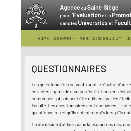
Skip
Agence
Saint-Siège
du
to
'Évaluation
Promot
pour l
et la
content
Universités
Facult
dans les
et
HOME
AVEPRO
VERITATIS GAUDIUM
D
QUESTIONNAIRES
Les questionnaires suivants sont le résultat d’une 
collectés auprès de diverses institutions ecclésias
communes qui puissent être utilisées par les étudi
Faculté. Les questionnaires sont anonymes. Il est
questionnaires et qu’ils soient remplis lorsqu’ils o
Il a été décidé d’utiliser, dans la plupart des cas, u