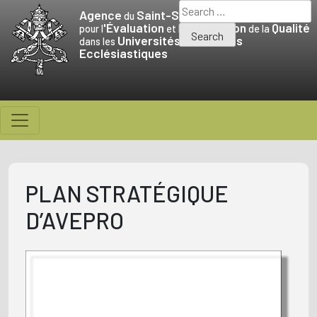
Skip
Search
Agence
Saint-Siège
du
to
for:
'Évaluation
Promotion
Qualité
pour l
et la
de la
Universités
Facultés
content
dans les
et
Ecclésiastiques
PLAN STRATÉGIQUE
D’AVEPRO