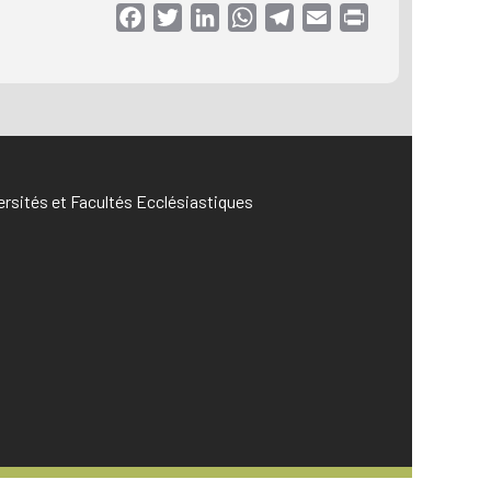
Facebook
Twitter
LinkedIn
WhatsApp
Telegram
Email
Print
versités et Facultés Ecclésiastiques