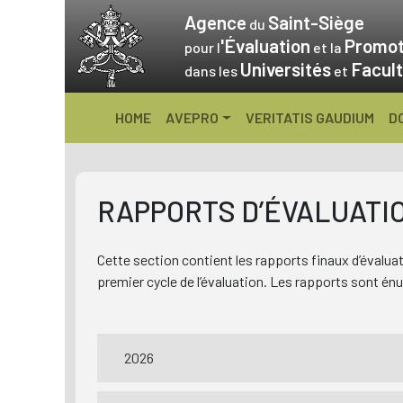
Skip
Agence
Saint-Siège
du
to
'Évaluation
Promot
pour l
et la
content
Universités
Facult
dans les
et
HOME
AVEPRO
VERITATIS GAUDIUM
D
RAPPORTS D’ÉVALUATI
Cette section contient les rapports finaux d’évaluat
premier cycle de l’évaluation. Les rapports sont é
2026