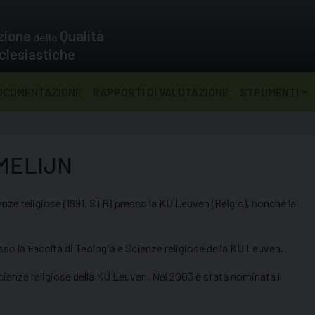
zione
Qualità
della
clesiastiche
OCUMENTAZIONE
RAPPORTI DI VALUTAZIONE
STRUMENTI
MELIJN
nze religiose (1991, STB) presso la KU Leuven (Belgio), nonché la
so la Facoltà di Teologia e Scienze religiose della KU Leuven.
cienze religiose della KU Leuven. Nel 2003 è stata nominata lì