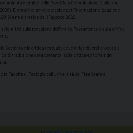
stata nominata membro della Pontificia Commissione Biblica nel
26). È stata inoltre vicepreside per l’internazionalizzazione
-2019) e ne è preside dal 1° agosto 2022.
scientifici sulla redazione dell’Antico Testamento e sulla critica
nale.
la Settanta e la critica testuale, dove dirige diversi progetti di
ica di traduzione della Settanta, sulla critica editoriale del
mpi.
 la Facoltà di Teologia dell’Università del Free State a
torna ad Organizzazione