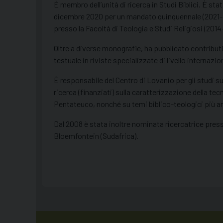
È membro dell’unità di ricerca in Studi Biblici. È 
dicembre 2020 per un mandato quinquennale (2021-20
presso la Facoltà di Teologia e Studi Religiosi (2014
Oltre a diverse monografie, ha pubblicato contributi 
testuale in riviste specializzate di livello internazio
È responsabile del Centro di Lovanio per gli studi sul
ricerca (finanziati) sulla caratterizzazione della tecn
Pentateuco, nonché su temi biblico-teologici più a
Dal 2008 è stata inoltre nominata ricercatrice presso
Bloemfontein (Sudafrica).