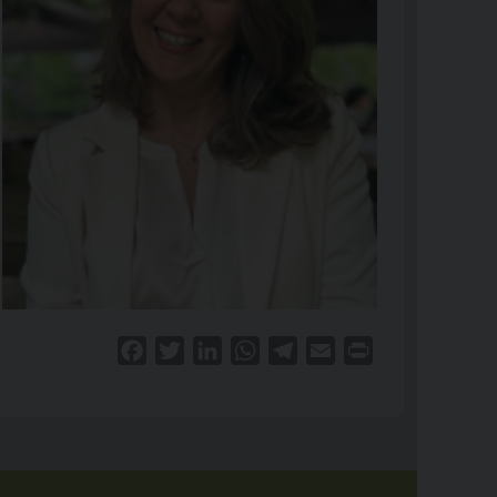
Facebook
Twitter
LinkedIn
WhatsApp
Telegram
Email
Print