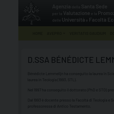
Skip
Agenzia
Santa Sede
della
to
Valutazione
Promo
per la
e la
content
Università
Facoltà Ec
delle
e
HOME
AVEPRO
VERITATIS GAUDIUM
D
D.SSA BÉNÉDICTE LEM
Bénédicte Lemmelijn ha conseguito la laurea in Scie
laurea in Teologia (1993, STL).
Nel 1997 ha conseguito il dottorato (PhD e STD) pres
Dal 1993 è docente presso la Facoltà di Teologia e S
professoressa di Antico Testamento.