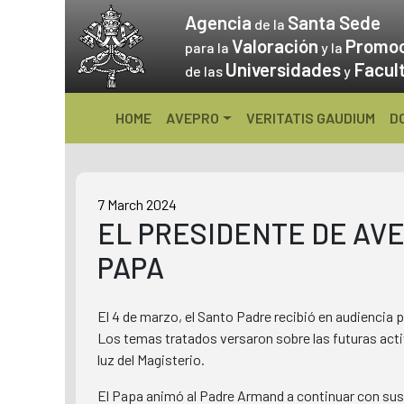
Skip
Agencia
Santa Sede
de la
to
Valoración
Promo
para la
y la
content
Universidades
Facul
de las
y
HOME
AVEPRO
VERITATIS GAUDIUM
D
7 March 2024
EL PRESIDENTE DE AVEP
PAPA
El 4 de marzo, el Santo Padre recibió en audiencia
Los temas tratados versaron sobre las futuras activi
luz del Magisterio.
El Papa animó al Padre Armand a continuar con sus