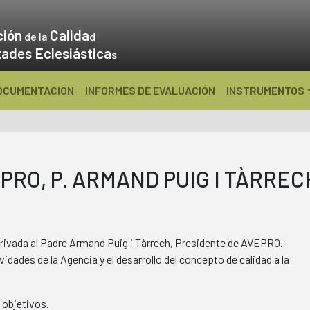
ción
Calida
de la
d
tades Eclesiástica
s
OCUMENTACIÓN
INFORMES DE EVALUACIÓN
INSTRUMENTOS
RO, P. ARMAND PUIG I TÀRREC
 privada al Padre Armand Puig i Tàrrech, Presidente de AVEPRO.
dades de la Agencia y el desarrollo del concepto de calidad a la
 objetivos.