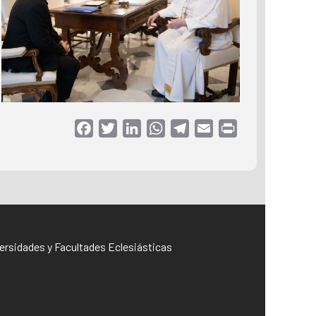
Facebook
Twitter
LinkedIn
WhatsApp
Telegram
Email
Print
iversidades y Facultades Eclesiásticas