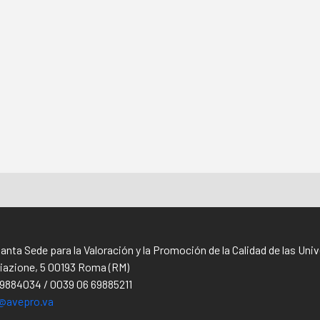
Santa Sede para la Valoración y la Promoción de la Calidad de las Un
iliazione, 5 00193 Roma (RM)
69884034 / 0039 06 69885211
@avepro.va