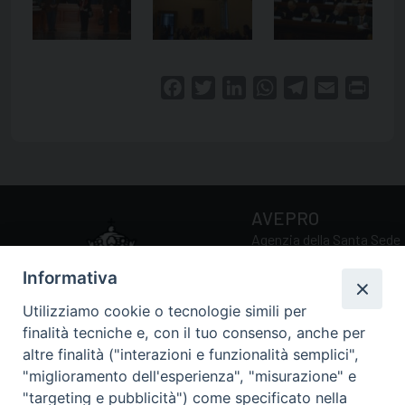
Facebook
Twitter
LinkedIn
WhatsApp
Telegram
Email
Print
AVEPRO
Agenzia della Santa Sede
per la Valutazione e la
Informativa
Promozione della Qualità
delle Università e Facoltà
Utilizziamo cookie o tecnologie simili per
Ecclesiastiche
finalità tecniche e, con il tuo consenso, anche per
altre finalità ("interazioni e funzionalità semplici",
"miglioramento dell'esperienza", "misurazione" e
Via della Conciliazione, 5
"targeting e pubblicità") come specificato nella