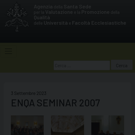
Skip
Agenzia
Santa Sede
della
to
Valutazione
Promozione
per la
e la
della
Qualità
content
Università
Facoltà Ecclesiastiche
delle
e
Ricerca
per:
3 Settembre 2023
ENQA SEMINAR 2007