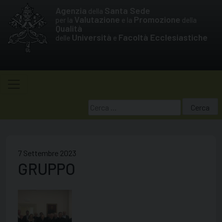
Skip
Agenzia
Santa Sede
della
to
Valutazione
Promozione
per la
e la
della
Qualità
content
Università
Facoltà Ecclesiastiche
delle
e
Ricerca
per:
7 Settembre 2023
GRUPPO