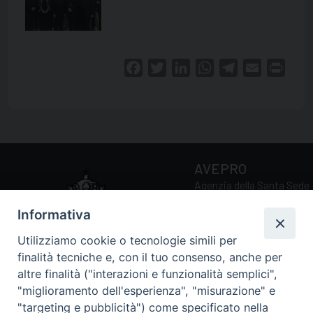
Facebook
Twitter
LinkedIn
WhatsApp
Telegram
Email
Print
AVEPRO
Agenzia della Santa Sede
per la Valutazione e la
Informativa
Promozione della Qualità
delle Università e Facoltà
Utilizziamo cookie o tecnologie simili per
Ecclesiastiche
finalità tecniche e, con il tuo consenso, anche per
altre finalità ("interazioni e funzionalità semplici",
"miglioramento dell'esperienza", "misurazione" e
Via della Conciliazione, 5
"targeting e pubblicità") come specificato nella