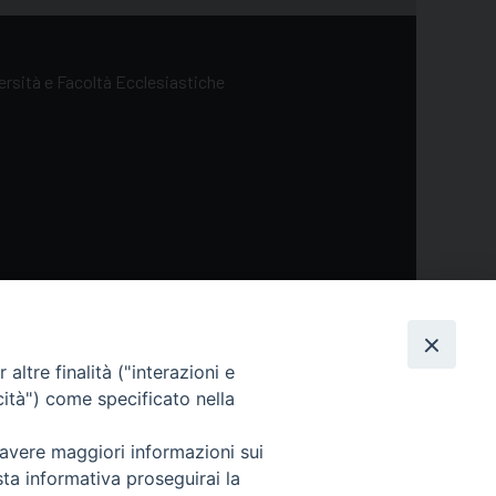
versità e Facoltà Ecclesiastiche
altre finalità ("interazioni e
ol
cità") come specificato nella
 avere maggiori informazioni sui
sta informativa proseguirai la