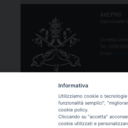
AVEPRO
Agenzia della S
Via della Conc
Tel.: 0039 06 
Email:
avepro
Informativa
Utilizziamo cookie o tecnologie s
funzionalità semplici", "miglior
cookie policy.
Cliccando su "accetta" acconsent
cookie utilizzati e personalizza