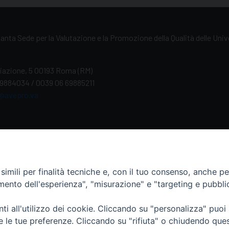
anta Sede per la Valutazione e la Promozione della Qualità delle Uni
iliazione, 5 00193 Roma (RM)
69884034 / 0039 06 69885211
@avepro.va
imili per finalità tecniche e, con il tuo consenso, anche per 
Italiano
English
Français
Deutsch
Españ
amento dell'esperienza", "misurazione" e "targeting e pubbli
i all'utilizzo dei cookie. Cliccando su "personalizza" puoi
re le tue preferenze. Cliccando su "rifiuta" o chiudendo que