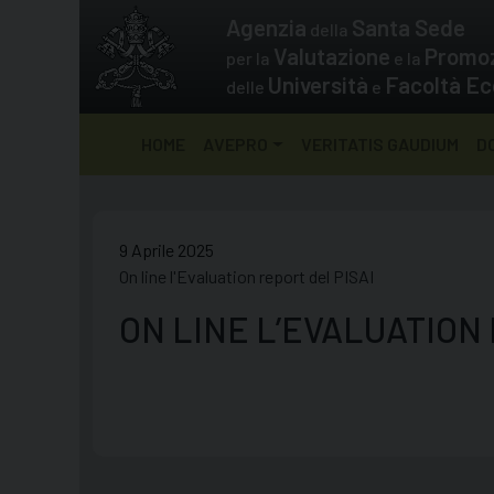
Skip
Agenzia
Santa Sede
della
to
Valutazione
Promo
per la
e la
content
Università
Facoltà Ec
delle
e
HOME
AVEPRO
VERITATIS GAUDIUM
D
9 Aprile 2025
On line l'Evaluation report del PISAI
ON LINE L’EVALUATION 