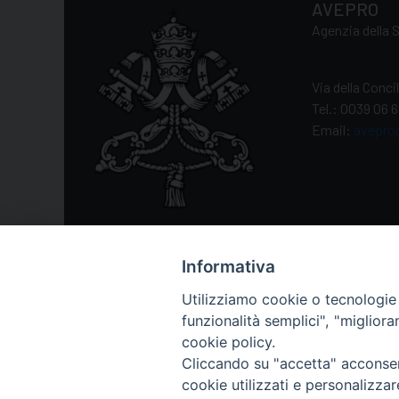
AVEPRO
Agenzia della S
Via della Conc
Tel.: 0039 06 
Email:
avepro
Informativa
Utilizziamo cookie o tecnologie s
funzionalità semplici", "miglior
cookie policy.
Cliccando su "accetta" acconsent
cookie utilizzati e personalizza