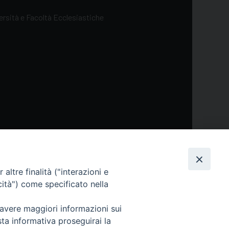
versità e Facoltà Ecclesiastiche
ol
altre finalità ("interazioni e
cità") come specificato nella
 avere maggiori informazioni sui
sta informativa proseguirai la