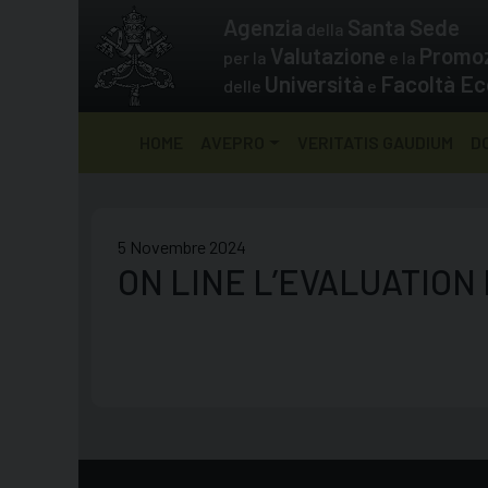
Skip
Agenzia
Santa Sede
della
to
Valutazione
Promo
per la
e la
content
Università
Facoltà Ec
delle
e
HOME
AVEPRO
VERITATIS GAUDIUM
D
5 Novembre 2024
ON LINE L’EVALUATION