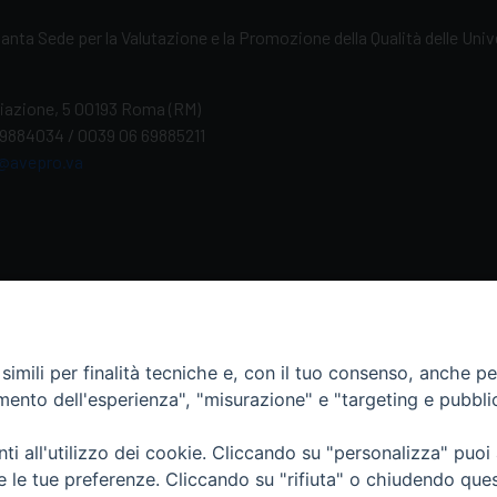
anta Sede per la Valutazione e la Promozione della Qualità delle Uni
iliazione, 5 00193 Roma (RM)
69884034 / 0039 06 69885211
@avepro.va
Italiano
English
Français
Deutsch
Españ
imili per finalità tecniche e, con il tuo consenso, anche per 
amento dell'esperienza", "misurazione" e "targeting e pubbli
i all'utilizzo dei cookie. Cliccando su "personalizza" puoi
re le tue preferenze. Cliccando su "rifiuta" o chiudendo que