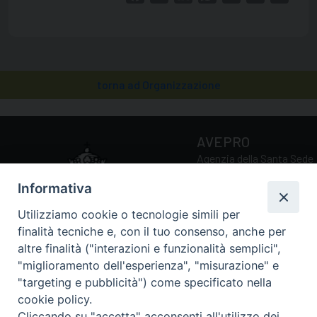
torna ad Organizzazione
AVEPRO
Agenzia della Santa Sede
per la Valutazione e la
Informativa
Promozione della Qualità
delle Università e Facoltà
Utilizziamo cookie o tecnologie simili per
Ecclesiastiche
finalità tecniche e, con il tuo consenso, anche per
altre finalità ("interazioni e funzionalità semplici",
"miglioramento dell'esperienza", "misurazione" e
Via della Conciliazione, 5
"targeting e pubblicità") come specificato nella
00193 Roma (RM)
cookie policy.
Tel.: 0039 06 69884034 /
Cliccando su "accetta" acconsenti all'utilizzo dei