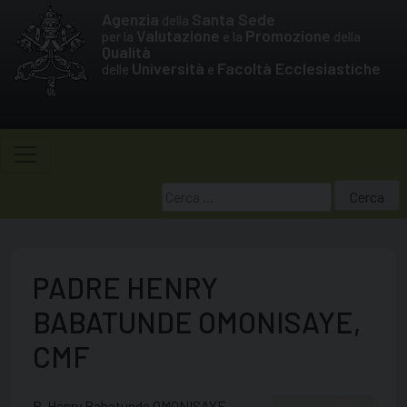
Skip
Agenzia
Santa Sede
della
to
Valutazione
Promozione
per la
e la
della
Qualità
content
Università
Facoltà Ecclesiastiche
delle
e
Ricerca
per:
PADRE HENRY
BABATUNDE OMONISAYE,
CMF
P. Henry Babatunde OMONISAYE,