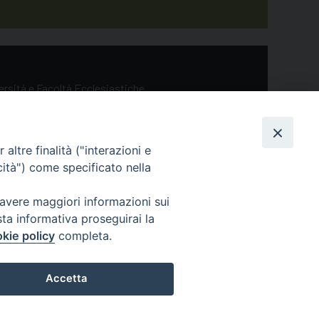
versità e Facoltà Ecclesiastiche
altre finalità ("interazioni e
cità") come specificato nella
 avere maggiori informazioni sui
sta informativa proseguirai la
kie policy
completa.
Accetta
ol
Preferenze Cookie