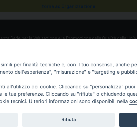
torna ad Organizzazione
anta Sede per la Valutazione e la Promozione della Qualità delle Uni
iliazione, 5 00193 Roma (RM)
imili per finalità tecniche e, con il tuo consenso, anche per 
69884034 / 0039 06 69885211
amento dell'esperienza", "misurazione" e "targeting e pubbli
@avepro.va
i all'utilizzo dei cookie. Cliccando su "personalizza" puoi
re le tue preferenze. Cliccando su "rifiuta" o chiudendo que
okie tecnici. Ulteriori informazioni sono disponibili nella
coo
Rifiuta
Italiano
English
Français
Deutsch
Españ