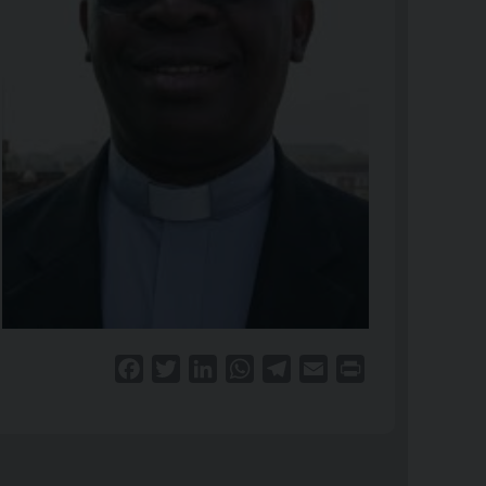
Facebook
Twitter
LinkedIn
WhatsApp
Telegram
Email
Print