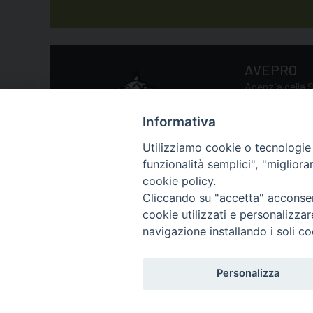
AVEPRO
Agenzia della S
Informativa
Via della Conc
Utilizziamo cookie o tecnologie s
Tel.: 0039 06 
funzionalità semplici", "miglior
Email:
avepro
cookie policy.
Cliccando su "accetta" acconsent
cookie utilizzati e personalizza
navigazione installando i soli co
Personalizza