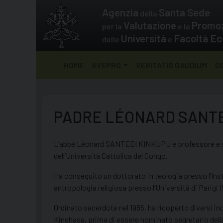
Skip
Agenzia
Santa Sede
della
to
Valutazione
Promo
per la
e la
content
Università
Facoltà Ec
delle
e
HOME
AVEPRO
VERITATIS GAUDIUM
D
PADRE LÉONARD SANTE
L’abbé Léonard SANTEDI KINKUPU è professore e sa
dell’Università Cattolica del Congo.
Ha conseguito un dottorato in teologia presso l’Insti
antropologia religiosa presso l’Università di Parigi 
Ordinato sacerdote nel 1985, ha ricoperto diversi inca
Kinshasa, prima di essere nominato segretario dell