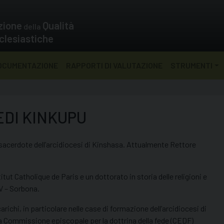
zione
Qualità
della
clesiastiche
OCUMENTAZIONE
RAPPORTI DI VALUTAZIONE
STRUMENTI
DI KINKUPU
cerdote dell’arcidiocesi di Kinshasa. Attualmente Rettore
tut Catholique de Paris e un dottorato in storia delle religioni e
IV – Sorbona.
richi, in particolare nelle case di formazione dell’arcidiocesi di
a Commissione episcopale per la dottrina della fede (CEDF)