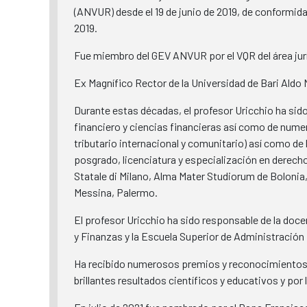
(ANVUR) ​​desde el 19 de junio de 2019, de conformid
2019.
Fue miembro del GEV ANVUR por el VQR del área jurí
Ex Magnífico Rector de la Universidad de Bari Aldo M
Durante estas décadas, el profesor Uricchio ha sid
financiero y ciencias financieras así como de numer
tributario internacional y comunitario) así como 
posgrado, licenciatura y especialización en derecho
Statale di Milano, Alma Mater Studiorum de Bolonia,
Messina, Palermo.
El profesor Uricchio ha sido responsable de la doce
y Finanzas y la Escuela Superior de Administración 
Ha recibido numerosos premios y reconocimientos na
brillantes resultados científicos y educativos y por