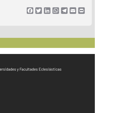
Facebook
Twitter
LinkedIn
WhatsApp
Telegram
Email
Print
iversidades y Facultades Eclesiásticas