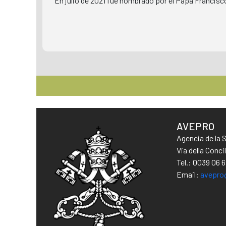
En julio de 2021 fue nombrado por el Papa Francis
AVEPRO
Agencia de la 
Via della Conc
Tel.: 0039 06 
Email:
avepro