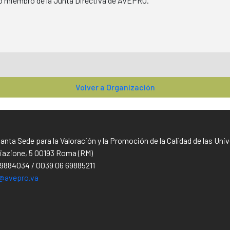
co miembro de la Junta Directiva de AVEPRO.
Volver a Organización
Santa Sede para la Valoración y la Promoción de la Calidad de las Un
iliazione, 5 00193 Roma (RM)
69884034 / 0039 06 69885211
@avepro.va