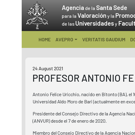
Skip
Agencia
Santa Sede
de la
to
Valoración
Promo
para la
y la
content
Universidades
Facul
de las
y
HOME
AVEPRO
VERITATIS GAUDIUM
D
24 August 2021
PROFESOR ANTONIO FE
Antonio Felice Uricchio, nacido en Bitonto (BA), el 10
Universidad Aldo Moro de Bari (actualmente en ex
Presidente del Consejo Directivo de la Agencia Naci
(ANVUR) ​​desde el 7 de enero de 2020.
Miembro del Consejo Directivo de la Agencia Nacion