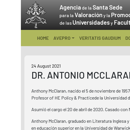
Skip
Agencia
Santa Sede
de la
to
Valoración
Promo
para la
y la
content
Universidades
Facul
de las
y
HOME
AVEPRO
VERITATIS GAUDIUM
D
24 August 2021
DR. ANTONIO MCCLARA
Anthony McClaran, nacido el 5 de noviembre de 1957, 
Profesor of HE Policy & Practicede la Universidad d
Asumió el cargo el 20 de abril de 2020. Casado con 
Anthony McClaran, graduado en Literatura Inglesa 
en educación superior en la Universidad de Warwick,