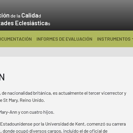
ción
Calida
de la
d
tades Eclesiástica
s
OCUMENTACIÓN
INFORMES DE EVALUACIÓN
INSTRUMENTOS
N
de nacionalidad británica, es actualmente el tercer vicerrector y
e St Mary, Reino Unido.
Mary-Ann y con cuatro hijos.
y Estadounidense por la Universidad de Kent, comenzó su carrera
 donde ocupó diversos cargos, incluido el de oficial de